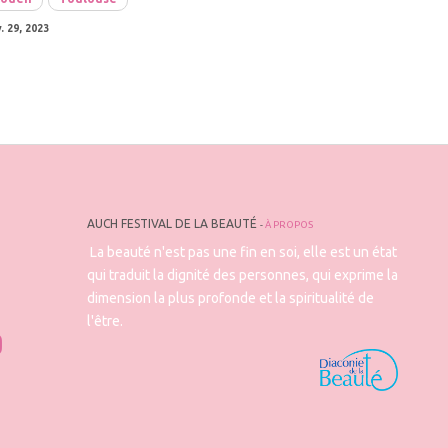
v. 29, 2023
AUCH FESTIVAL DE LA BEAUTÉ
-
À PROPOS
La beauté n'est pas une fin en soi, elle est un état
qui traduit la dignité des personnes, qui exprime la
dimension la plus profonde et la spiritualité de
l'être.