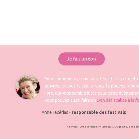
Je fais un don
Pour continuer à promouvoir les artistes et mett
œuvres, je vous laisse, si vous le pouvez, donne
libre, qui vous semble juste pour cette évènemen
Vous pouvez aussi faire un
Don défiscalisé à la f
Anne Facérias -
responsable des festivals
* donnez 100€ à la fondation vous coût 30€ grâce au don déf