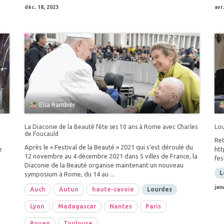
déc. 18, 2023
avr
Elsa Rambier
La Diaconie de la Beauté fête ses 10 ans à Rome avec Charles
Lou
de Foucauld
Ret
Après le « Festival de la Beauté » 2021 qui s’est déroulé du
e
htt
12 novembre au 4 décembre 2021 dans 5 villes de France, la
fes
Diaconie de la Beauté organise maintenant un nouveau
L
symposium à Rome, du 14 au ...
jan
Auch
Autun
haute-savoie
Lourdes
Lyon
Madagascar
Nantes
Paris
Rouen
Toulouse