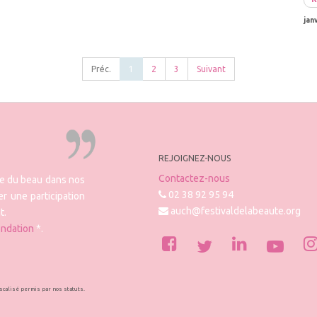
jan
Préc.
1
2
3
Suivant
REJOIGNEZ-NOUS
Contactez-nous
re du beau dans nos
02 38 92 95 94
r une participation
auch@festivaldelabeaute.org
t.
ondation
*.
iscalisé permis par nos statuts.