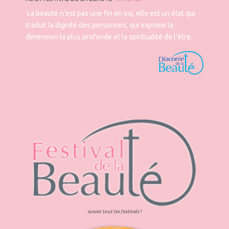
La beauté n'est pas une fin en soi, elle est un état qui
traduit la dignité des personnes, qui exprime la
dimension la plus profonde et la spiritualité de l'être.
suivez tout les festivals !