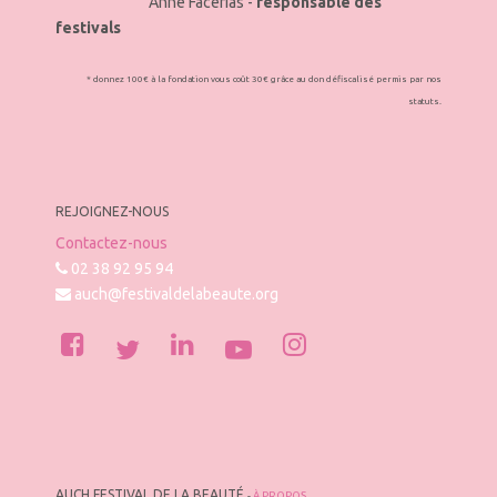
Anne Facérias -
responsable des
festivals
* donnez 100€ à la fondation vous coût 30€ grâce au don défiscalisé permis par nos
statuts.
REJOIGNEZ-NOUS
Contactez-nous
02 38 92 95 94
auch@festivaldelabeaute.org
AUCH FESTIVAL DE LA BEAUTÉ
-
À PROPOS