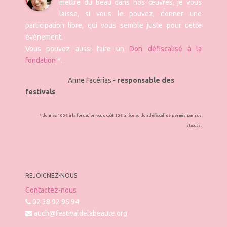
mettre du beau dans nos œuvres, je vous
laisse, si vous le pouvez, donner une
participation libre, qui vous semble juste pour cette
évènement.
Vous pouvez aussi faire un
Don défiscalisé à la
fondation
*.
Anne Facérias -
responsable des
festivals
* donnez 100€ à la fondation vous coût 30€ grâce au don défiscalisé permis par nos
statuts.
REJOIGNEZ-NOUS
Contactez-nous
02 38 92 95 94
auch@festivaldelabeaute.org