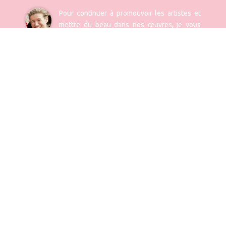
Pour continuer à promouvoir les artistes et
mettre du beau dans nos œuvres, je vous
laisse, si vous le pouvez, donner une
participation libre, qui vous semble juste pour cette
évènement.
Vous pouvez aussi faire un
Don défiscalisé à la
fondation
*.
Anne Facérias -
responsable des
festivals
* donnez 100€ à la fondation vous coût 30€ grâce au don défiscalisé permis par nos
statuts.
REJOIGNEZ-NOUS
Contactez-nous
02 38 92 95 94