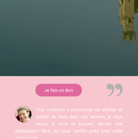
Je fais un don
Pour continuer à promouvoir les artistes et
mettre du beau dans nos œuvres, je vous
laisse, si vous le pouvez, donner une
participation libre, qui vous semble juste pour cette