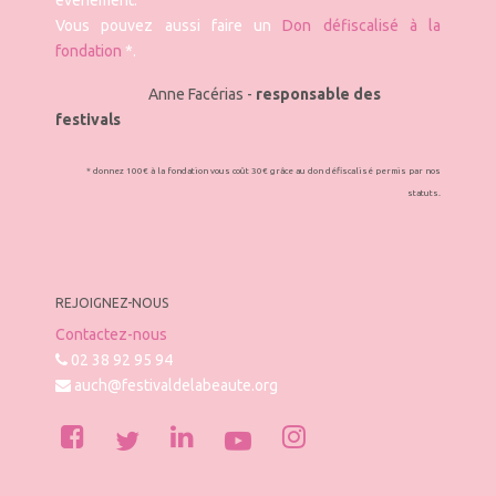
évènement.
Vous pouvez aussi faire un
Don défiscalisé à la
fondation
*.
Anne Facérias -
responsable des
festivals
* donnez 100€ à la fondation vous coût 30€ grâce au don défiscalisé permis par nos
statuts.
REJOIGNEZ-NOUS
Contactez-nous
02 38 92 95 94
auch@festivaldelabeaute.org