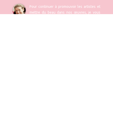
Pour continuer à promouvoir les artistes et
mettre du beau dans nos œuvres, je vous
laisse, si vous le pouvez, donner une
participation libre, qui vous semble juste pour cette
évènement.
Vous pouvez aussi faire un
Don défiscalisé à la
fondation
*.
Anne Facérias -
responsable des
festivals
* donnez 100€ à la fondation vous coût 30€ grâce au don défiscalisé permis par nos
statuts.
REJOIGNEZ-NOUS
Contactez-nous
02 38 92 95 94